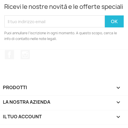
Ricevi le nostre novità e le offerte speciali
Puoi annullare l'iscrizione in ogni momento. A questo scopo, cerca le
info di contatto nelle note legali.
Facebook
Instagram
PRODOTTI

LA NOSTRA AZIENDA

IL TUO ACCOUNT
